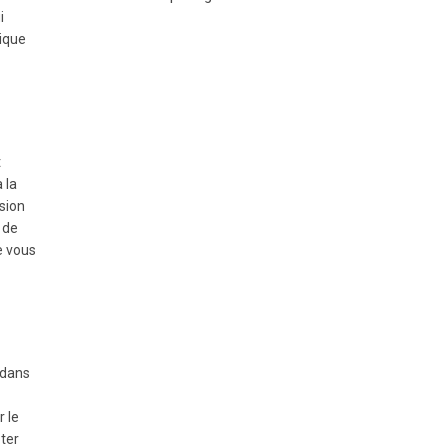
i
rique
t
 la
ssion
 de
e vous
 dans
r le
oter